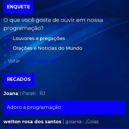
ENQUETE
O que você gosta de ouvir em nossa
programação?
Louvores e pregações
Orações e Notícias do Mundo
Ver parcial
Votar
RECADOS
Joana
| Parati - RJ
Adoro a programação
welton rosa dos santos
| goiania - ,Goias