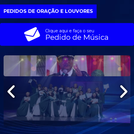
PRA DEUS |
Receba a
PEDIDOS DE ORAÇÃO E LOUVORES
oração com o
Bispo
Clique aqui e faça o seu
Gilberto
Pedido de Música
Gomes