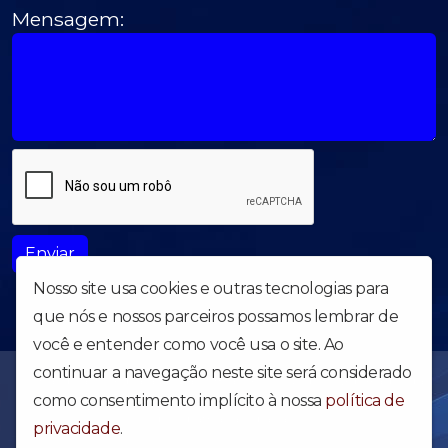
Mensagem:
Enviar
Nosso site usa cookies e outras tecnologias para
que nós e nossos parceiros possamos lembrar de
você e entender como você usa o site. Ao
continuar a navegação neste site será considerado
Uma obra forte para abalar o Brasil e o Mundo - Web Rádio da
Igreja Apostólica Reino dos Céus. Acesse e confira nossa
como consentimento implícito à nossa
política de
programação diária.
privacidade
.